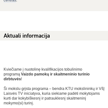
centras
.
Aktuali informacija
Kviečiame į nuotolinę kvalifikacijos tobulinimo
programą
Vaizdo pamokų ir skaitmeninio turinio
dirbtuvės
!
Ši mokslu grįsta programa – bendra KTU mokslininkų ir VšĮ
Laisvės TV iniciatyva, kuria siekiame padėti mokytojams
kurti dar kokybiškesnį ir patrauklesnį skaitmeninį
mokymo(si) turinį.