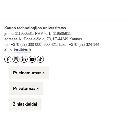
Kauno technologijos universitetas
įm. k. 111950581, PVM k. LT119505811
adresas K. Donelaičio g. 73, LT-44249 Kaunas
tel. +370 (37) 300 000, 300 421, faks. +370 (37) 324 144
el. p.
ktu@ktu.lt
Prieinamumas
Privatumas
Žiniasklaidai