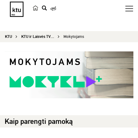
p
a
i
KTU
KTU ir Laisvės TV projektas Mokykla Plius
Mokytojams
e
š
k
MOKYTOJAMS
a
Kaip parengti pamoką